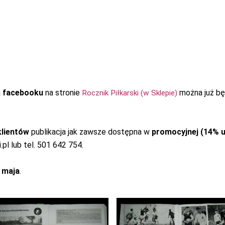
a
facebooku
na stronie
można już b
Rocznik Piłkarski (w Sklepie)
klientów
publikacja jak zawsze dostępna w
promocyjnej (14% 
.pl lub tel. 501 642 754.
 maja
.