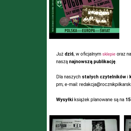
Już
dziś
, w oficjalnym
oraz n
sklepie
naszą
najnowszą publikację
.
Dla naszych
stałych czytelników
i
pm; e-mail: redakcja@rocznikpilkarski
Wysyłki
książek planowane są na
15