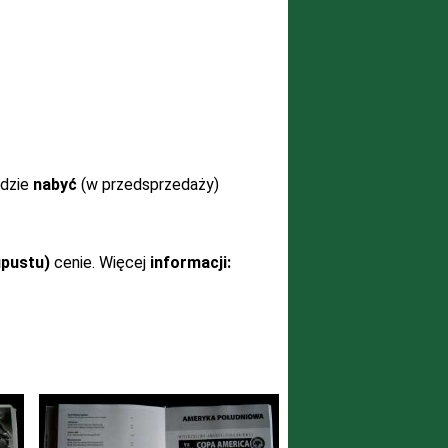
ędzie
nabyć
(w przedsprzedaży)
upustu)
cenie. Więcej
informacji: