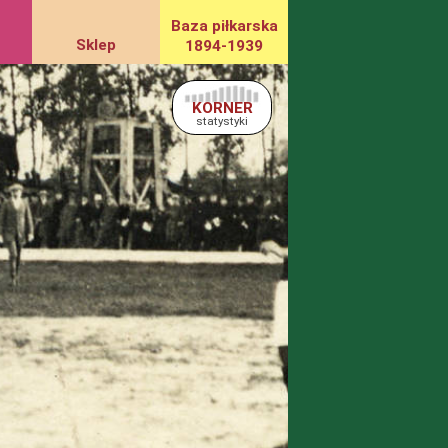
Baza piłkarska
Sklep
1894-1939
KORNER
statystyki