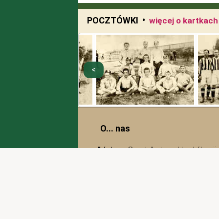
POCZTÓWKI •
więcej o kartkac
O... nas
"Historia Sportu" - to cykl publikacj
szczególności piłki nożnej. Pomysł
członkowie zarządu Ogólnopolskieg
Nożnej:
Piotr Chomicki
z Gdyni i
L