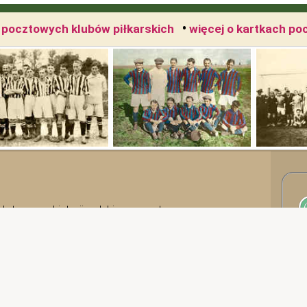
•
h pocztowych klubów piłkarskich
więcej o kartkach po
i dotyczący historii polskiego sportu, a w
odawcami i głównymi autorami tej serii są
o Stowarzyszenia Historyków i Statystyków Piłki
eszek Śledziona
z Mielca.