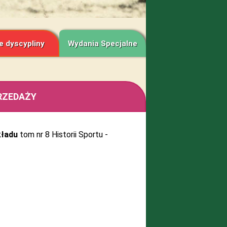
e dyscypliny
Wydania Specjalne
PRZEDAŻY
kładu
tom nr 8 Historii Sportu -