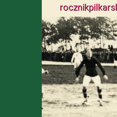
rocznik
pilkars