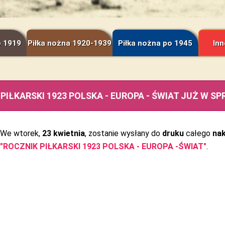
o 1919
Piłka nożna 1920-1939
Piłka nożna po 1945
Inn
PIŁKARSKI 1923 POLSKA - EUROPA - ŚWIAT JUŻ W S
We wtorek,
23 kwietnia
, zostanie wysłany do
druku
całego
na
"ROCZNIK PIŁKARSKI 1923 POLSKA - EUROPA -ŚWIAT"
.