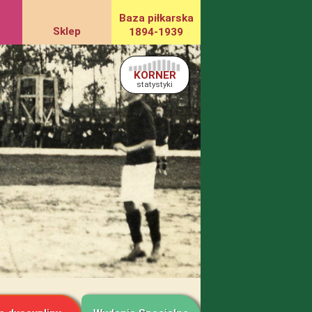
Baza piłkarska
Sklep
1894-1939
KORNER
statystyki