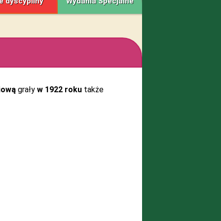
e dyscypliny
Wydania Specjalne
iową
grały
w 1922 roku
także