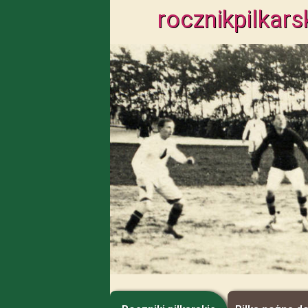
rocznik
pilkars