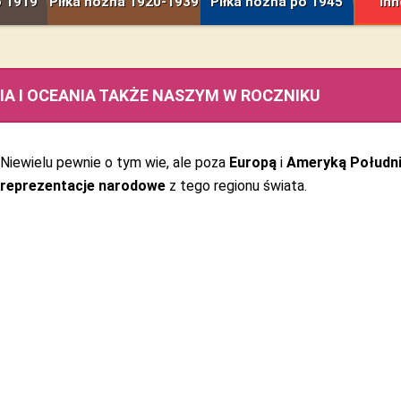
o 1919
Piłka nożna 1920-1939
Piłka nożna po 1945
Inn
IA I OCEANIA TAKŻE NASZYM W ROCZNIKU
Niewielu pewnie o tym wie, ale poza
Europą
i
Ameryką Połudn
reprezentacje narodowe
z tego regionu świata.