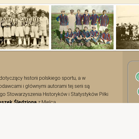
i dotyczący historii polskiego sportu, a w
odawcami i głównymi autorami tej serii są
o Stowarzyszenia Historyków i Statystyków Piłki
eszek Śledziona
z Mielca.
yright
2026
rocznikpilkarski.pl
ies w urządzeniu masz włączone. Możesz to zmienić w ustaw