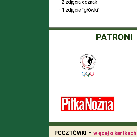
- 2 zdjęcia odznak
- 1 zdjęcie "główki"
PATRONI
POCZTÓWKI •
więcej o kartkac