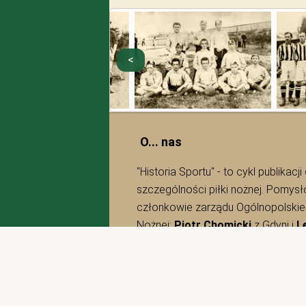
O... nas
"Historia Sportu" - to cykl publikacj
szczególności piłki nożnej. Pomysł
członkowie zarządu Ogólnopolskieg
Nożnej:
Piotr Chomicki
z Gdyni i
L
Cop
Używamy cookies. Zapisywanie cook