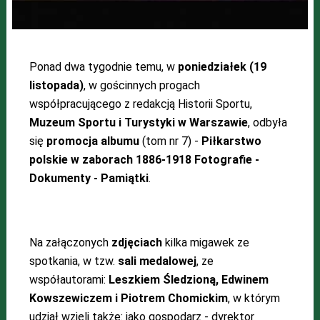
Ponad dwa tygodnie temu, w
poniedziałek (19
listopada)
, w gościnnych progach
współpracującego z redakcją Historii Sportu,
Muzeum Sportu i Turystyki w Warszawie
, odbyła
się
promocja albumu
(tom nr 7) -
Piłkarstwo
polskie w zaborach 1886-1918 Fotografie -
Dokumenty - Pamiątki
.
Na załączonych
zdjęciach
kilka migawek ze
spotkania, w tzw.
sali medalowej
, ze
współautorami:
Leszkiem Śledzioną, Edwinem
Kowszewiczem i Piotrem Chomickim
, w którym
udział wzięli także: jako gospodarz - dyrektor