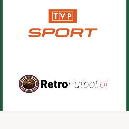
POCZTÓWKI •
więcej o kartkach pocztowych