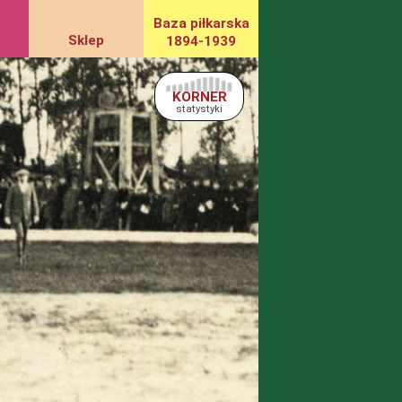
Baza piłkarska
Sklep
1894-1939
KORNER
statystyki