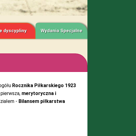
e dyscypliny
Wydania Specjalne
 ogółu
Rocznika Piłkarskiego 1923
pierwsza,
merytoryczna i
działem -
Bilansem piłkarstwa