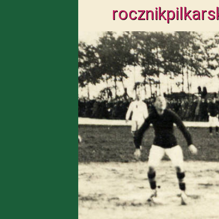
rocznik
pilkars