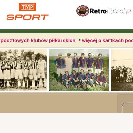
•
h pocztowych klubów piłkarskich
więcej o kartkach po
i dotyczący historii polskiego sportu, a w
odawcami i głównymi autorami tej serii są