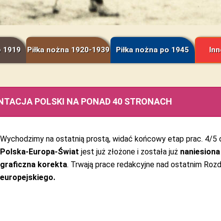
o 1919
Piłka nożna 1920-1939
Piłka nożna po 1945
Inn
NTACJA POLSKI NA PONAD 40 STRONACH
Wychodzimy na ostatnią prostą, widać końcowy etap prac. 4/5
Polska-Europa-Świat
jest już złożone i została już
naniesiona
graficzna korekta
. Trwają prace redakcyjne nad ostatnim Roz
europejskiego.