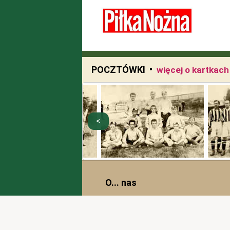
POCZTÓWKI •
więcej o kartkac
O... nas
"Historia Sportu" - to cykl publikacj
szczególności piłki nożnej. Pomysł