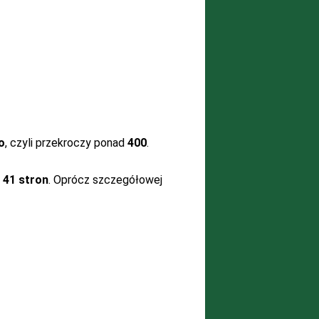
o
, czyli przekroczy ponad
400
.
ż
41 stron
. Oprócz szczegółowej